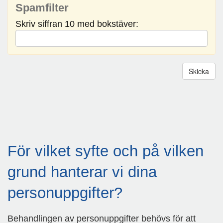
u
Spamfilter
p
Skriv siffran 10 med bokstäver:
p
g
i
f
t
s
p
o
l
i
c
För vilket syfte och på vilken
y
,
grund hanterar vi dina
s
e
personuppgifter?
n
e
Behandlingen av personuppgifter behövs för att
d